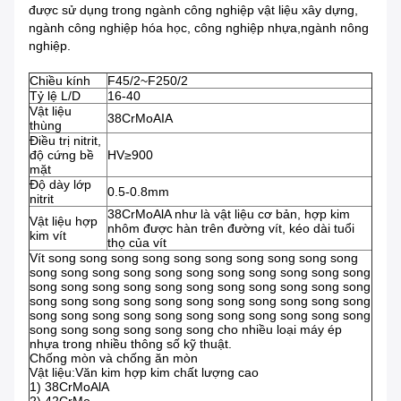
được sử dụng trong ngành công nghiệp vật liệu xây dựng,
ngành công nghiệp hóa học, công nghiệp nhựa,ngành nông
nghiệp.
Chiều kính
F45/2~F250/2
Tỷ lệ L/D
16-40
Vật liệu
38CrMoAIA
thùng
Điều trị nitrit,
độ cứng bề
HV≥900
mặt
Độ dày lớp
0.5-0.8mm
nitrit
38CrMoAlA như là vật liệu cơ bản, hợp kim
Vật liệu hợp
nhôm được hàn trên đường vít, kéo dài tuổi
kim vít
thọ của vít
Vít song song song song song song song song song song
song song song song song song song song song song song
song song song song song song song song song song song
song song song song song song song song song song song
song song song song song song song song song song song
song song song song song song cho nhiều loại máy ép
nhựa trong nhiều thông số kỹ thuật.
Chống mòn và chống ăn mòn
Vật liệu:Văn kim hợp kim chất lượng cao
1) 38CrMoAlA
2) 42CrMo