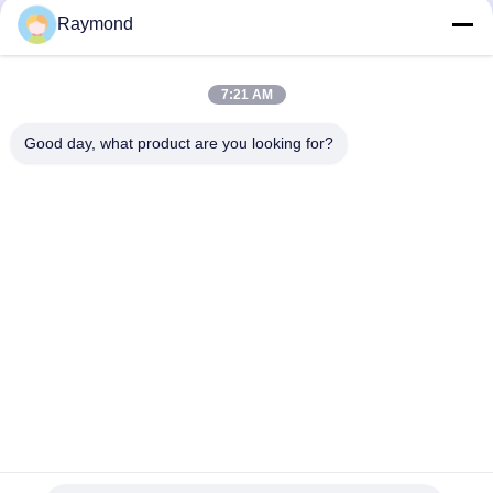
01
Raymond
Q: Bạn là công ty thương mại hay nhà sản xuất?
A: Chúng tôi bắt đầu từ nhà máy đúc hơn 20 năm. nằm ở
thành phố Zhoushan, tỉnh Zhejiang, Trung Quốc, gần cảng
7:21 AM
Ningbo. và sân bay Ningbo. Nó là một nhà sản xuất
Chúng tôi có văn phòng tại Zhoushan Jintang.
Good day, what product are you looking for?
Khách hàng được chào đón đến thăm và kiểm tra nhà máy.
02
Q: Bạn có hỗ trợ OEM và ODM?
A: Vâng! Chúng tôi có các đội thiết kế hàng đầu ở Trung
Quốc. Bạn chỉ cần gửi cho chúng tôi các bản vẽ của
sản phẩm và nhóm thiết kế của chúng tôi sẽ làm điều đó.
Xin hãy tin tưởng vào chuyên môn của chúng tôi!
03
Q: Tại sao chọn chúng tôi?
A: Trong ngành công nghiệp này, chúng tôi có một dịch vụ
tốt hơn và hệ thống quản lý chất lượng, tôi tin rằng bạn sẽ
chọn chuyên nghiệp, và chất lượng tương tự để cung cấp
cho bạn một mức giá tốt hơn của chúng tôi.