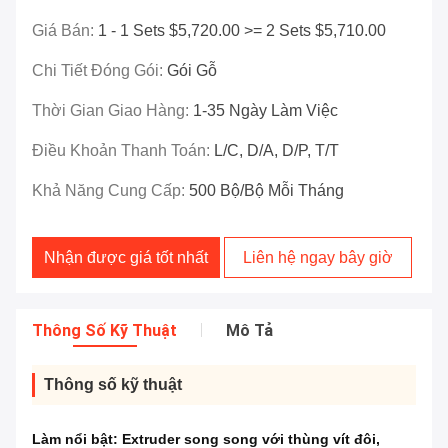
Giá Bán:
1 - 1 Sets $5,720.00 >= 2 Sets $5,710.00
Chi Tiết Đóng Gói:
Gói Gỗ
Thời Gian Giao Hàng:
1-35 Ngày Làm Việc
Điều Khoản Thanh Toán:
L/C, D/A, D/P, T/T
Khả Năng Cung Cấp:
500 Bộ/Bộ Mỗi Tháng
Nhận được giá tốt nhất
Liên hệ ngay bây giờ
Thông Số Kỹ Thuật
Mô Tả
Thông số kỹ thuật
Làm nổi bật:
Extruder song song với thùng vít đôi
,