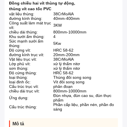
Đồng chiều hai vít thùng tự động
,
thùng vít cao tốc PVC
vật liệu thùng:
38CrMoAlA
đường kính thùng:
40mm-400mm
Công suất làm mát trục
3KW
vít:
chiều dài thùng:
800mm-10000mm
Khu sưởi ấm thùng:
4
Sức mạnh sưởi ấm
5Kw
thùng:
Độ cứng vít:
HRC 58-62
đường kính trục vít:
20mm-200mm
Vật liệu trục vít:
38CrMoAlA
Lớp phủ vít:
xử lý thấm nitơ
sơn thùng:
xử lý thấm nitơ
Độ cứng thùng:
HRC 58-62
loại thùng:
Thùng đôi song song
loại đinh ốc:
Vít đôi song song
Cấu trúc trục vít:
phân đoạn
chiều dài trục vít:
800mm-10000mm
Đùn nhựa, đùn cao su, đùn thực
Ứng dụng:
phẩm
Phần cấp liệu, phần nén, phần đo
Cấu trúc thùng:
sáng
Mô tả