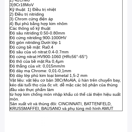
3)9Cr18MoV
Kỹ thuật: 1) Điều trị nhiệt
2) Điều trị nitriding
3) Chrom cứng điện áp
4) Bụi phủ bằng hợp kim nhôm
Các thông số kỹ thuật
Độ sâu nitriding:0.50-0.80mm
Độ cứng nitriding:900-1000HV
Độ giòn nitriding:Dưới lớp 1
Độ cứng bề mặt: Ra0.4
Độ sâu của vỏ nitrat:0.4-0.7mm
Độ cứng nitrat:HV900-1060 (HRc56°-65°)
Độ thô của bề mặt:Ra 0,4μm
Độ thẳng của vít: 0,015mm/m
Độ dày mạ Chrome: 0,01-0,1mm
Độ dày lớp phủ kim loại bimetal 1,5-2 mm
Vật liệu: vật liệu cơ bản 38CrMoAlA, ủ hàn trên chuyến bay,
kéo dài tuổi thọ của ốc vít. dễ mặc các bộ phận của thùng
đầu vào thực phẩm làm
từ hợp kim chống mòn nhập khẩu có thể cải thiện hiệu suất
mòn.
Sản xuất vít và thùng đôi: CINCINNATI, BATTENFELD,
KRUSSMAFFEI, BAUSANO và phụ tùng mô hình AMUT